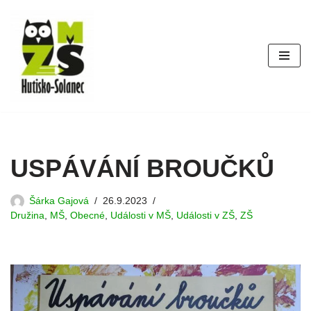
Přeskočit
na
obsah
USPÁVÁNÍ BROUČKŮ
Šárka Gajová
26.9.2023
Družina
,
MŠ
,
Obecné
,
Události v MŠ
,
Události v ZŠ
,
ZŠ