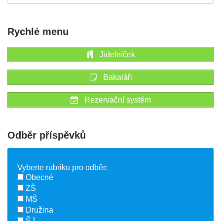
Rychlé menu
Jídelníček
Bakaláři
Rezervační systém
Odběr příspěvků
Vyberte rubriku pro odběr:
Obecné
ZŠ
MŠ
Družina
ŠJ