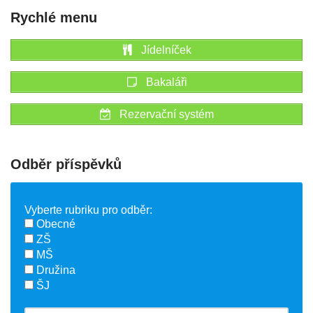
Rychlé menu
Jídelníček
Bakaláři
Rezervační systém
Odběr příspěvků
Vyberte rubriku pro odběr:
Obecné
ZŠ
MŠ
Družina
ŠJ