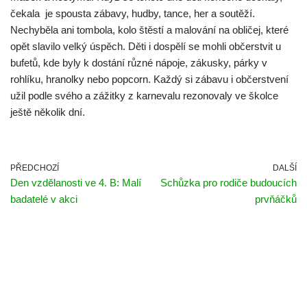
čekala je spousta zábavy, hudby, tance, her a soutěží.
Nechyběla ani tombola, kolo štěstí a malování na obličej, které
opět slavilo velký úspěch. Děti i dospělí se mohli občerstvit u
bufetů, kde byly k dostání různé nápoje, zákusky, párky v
rohlíku, hranolky nebo popcorn. Každý si zábavu i občerstvení
užil podle svého a zážitky z karnevalu rezonovaly ve školce
ještě několik dní.
PŘEDCHOZÍ
DALŠÍ
Den vzdělanosti ve 4. B: Malí
Schůzka pro rodiče budoucích
badatelé v akci
prvňáčků